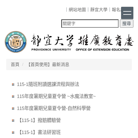
跳
｜
網站地圖
｜
靜宜大學
｜
報名課程
｜
到
主
要
內
容
區
首頁
【首頁使用】最新消息
115-1隨班附讀選課流程與辦法
115年度暑期兒童夏令營 ~水魔法教室~
115年度暑期兒童夏令營-自然科學營
【115-1】撥筋體驗營
【115-1】書法研習班