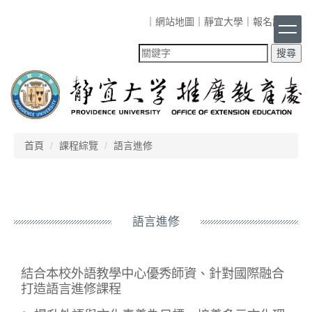
跳
｜
網站地圖
｜
靜宜大學
｜
報名課程
｜
到
主
要
內
容
區
首頁
課程綜覽
語言進修
語言進修
結合本校外語教學中心優秀師資、針對國際融合
打造語言進修課程