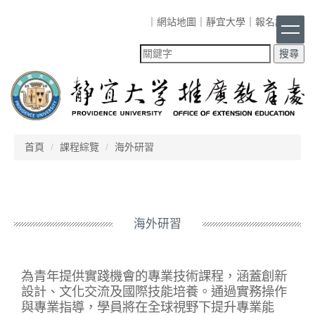
跳
｜
網站地圖
｜
靜宜大學
｜
報名課程
｜
到
主
要
內
容
區
首頁
課程綜覽
海外研習
海外研習
為青年提供實踐機會的專業技術課程，涵蓋創新
設計、文化交流及國際技能培養。通過實務操作
與專業指導，學員將在全球視野下提升專業能